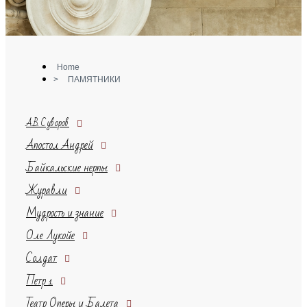
Home
>
ПАМЯТНИКИ
А.В. Суворов
Апостол Андрей
Байкальские нерпы
Журавли
Мудрость и знание
Оле Лукойе
Солдат
Петр 1
Театр Оперы и Балета