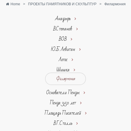
Home
>
ПРОЕКТЫ ПАМЯТНИКОВ И СКУЛЬПТУР
>
Филармония
Анадырь
В.Степанов
ВОВ
Ю.Б.Левитан
Лотос
Шишка
Филармония
Основатели Пензы
Пенза 350 лет
Площадь Писателей
В.Г.Столль