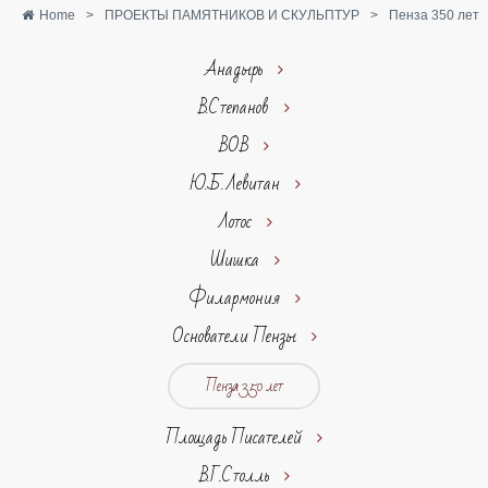
Home
>
ПРОЕКТЫ ПАМЯТНИКОВ И СКУЛЬПТУР
>
Пенза 350 лет
Анадырь
В.Степанов
ВОВ
Ю.Б.Левитан
Лотос
Шишка
Филармония
Основатели Пензы
Пенза 350 лет
Площадь Писателей
В.Г.Столль